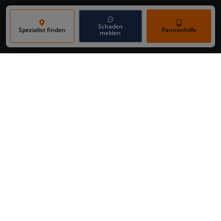
Schaden
Spezialist finden
Pannenhilfe
melden
Eine von über 120 Werkstätten in deiner
Nähe
Online-Schadensmeldung
Notrufnummern / Pannenhilfe