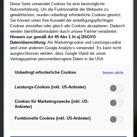
Diese Seite verwendet Cookies für eine bestmögliche
Nutzererfahrung. Um die Funktionalität der Webseite zu
gewährleisten, wurden unbedingt erforderliche Cookies gesetzt.
Sie können unten Ihre Auswahl der einwilligungspflichtigen
Cookies einstellen oder gleich alle Cookies akzeptieren. Dadurch
werden Identifikationsdaten durch unsere Partner verarbeitet.
Hinweis zur gemäß Art 49 Abs 1 lit a) DSGVO
Datenübermittlung:
Als Marketingcookie und Leistungscookie
wird unter anderem Google Analytics verwendet. Es kann nicht
ausgeschlossen werden, dass Google Irland als unser
Vertragspartner personenbezogene Daten in die USA
(insbesondere dort an die Google LLC) weitergibt. In den USA
besteht kein der Europäischen Union der Sache nach
Unbedingt erforderliche Cookies
Immer aktiv
gleichwertiges Datenschutzniveau und es fehlt an einem
Angemessenheitsbeschluss der Europäischen Kommission.
Hieraus können sich für Sie Risiken ergeben, weil Sie Ihre Rechte
Leistungs-Cookies (inkl. US-Anbieter)
als Betroffener in den USA nicht wirksam durchsetzen können, in
den USA keine Datenschutzgrundsätze bestehen, und weil nicht
Cookies für Marketingzwecke (inkl. US-
ausgeschlossen werden kann, dass aufgrund aktueller Gesetze
Anbieter)
US-Sicherheitsbehörden einen Zugriff auf Daten erlangen können,
wobei Eingriffe in Ihre persönlichen Rechte und Freiheiten nicht
Funktionelle Cookies (inkl. US-Anbieter)
auf das absolut Notwendige beschränkt sind.
Sollten Sie das
Setzen von Cookies für Marketingzwecke oder
Leistungscookies auch für US-Dienstleister erlauben, dann
stimmen Sie damit auch gemäß Art 49 Abs 1 lit a) DSGVO