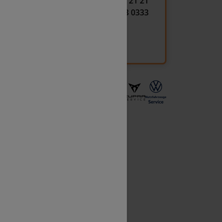
+ 43 15 21 21
+ 43 533 0333
alten bei einem Unfall