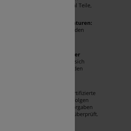
aratur ausschließlich Original Teile,
litätsstandards erfüllen.
 für preiswerte kleine Reparaturen:
Techniken beheben kleine Schäden
 schnell und ohne aufwändige
 bei den Formalitäten mit der
Die Service-Berater kümmern sich
deinen Fall und helfen dir bei den
it der Versicherung sowie der
urch einen Sachverständigen.
h Herstellervorgaben:
Als zertifizierte
 Volkswagen Konzernmarken erfolgen
en nach strengsten Herstellervorgaben
elmäßig von Porsche Austria überprüft.