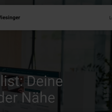
iesinger
L
list: Deine
 der Nähe