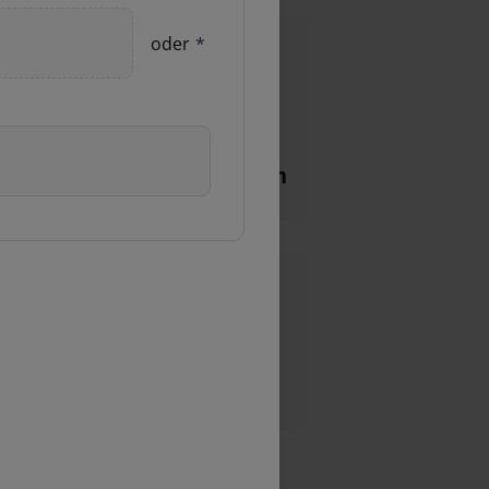
oder
*
arosserie- und Lackschaden
Felgenschaden