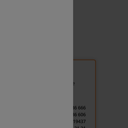
Gänserndorf
/ Notrufnummern
er Öffnungszeiten erhalten Sie
 zentralen Notrufnummern der
.
+ 43 1 86 666
+ 43 1 86 606
+ 43 1 25119 19437