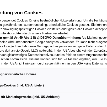
ng – zuverlässig und professionell.
ndung von Cookies
ugdaten
2
Schaden
3
Absenden
e verwendet Cookies für eine bestmögliche Nutzererfahrung. Um die Funktional
u gewährleisten, wurden unbedingt erforderliche Cookies gesetzt. Sie können
 einwilligungspflichtigen Cookies einstellen oder gleich alle Cookies akzepti
tifikationsdaten durch unsere Partner verarbeitet.
ur gemäß Art 49 Abs 1 lit a) DSGVO Datenübermittlung:
Als Marketingcook
ookie wird unter anderem Google Analytics verwendet. Es kann nicht ausges
Titel
ss Google Irland als unser Vertragspartner personenbezogene Daten in die U
ere dort an die Google LLC) weitergibt. In den USA besteht kein der Europäi
nach gleichwertiges Datenschutzniveau und es fehlt an einem Angemessenh
ischen Kommission. Hieraus können sich für Sie Risiken ergeben, weil Sie Ih
r in den USA nicht wirksam durchsetzen können, in den USA keine Datensch
Online-Schadensmeldung
und weil nicht ausgeschlossen werden kann, dass aufgrund aktueller Gesetz
behörden einen Zugriff auf Daten erlangen können, wobei Eingriffe in Ihre per
Dein Unfall Spezialist in der Nähe hilft
gt erforderliche Cookies
 Freiheiten nicht auf das absolut Notwendige beschränkt sind.
Sollten Sie d
bei:
es für Marketingzwecke oder Leistungscookies auch für US-Dienstleister
men Sie damit auch gemäß Art 49 Abs 1 lit a) DSGVO der Übermittlung d
gs-Cookies (inkl. US-Anbieter)
Kratzern und Dellen
enden Cookies enthaltenen personenbezogenen Daten zu. Details zu den
ecke von Google Analytics gesetzt werden, finden Sie in den Cookie-Ein
Hagel- und Unfallschäden
 für Marketingzwecke (inkl. US-Anbieter)
er Webseite.
nen frei, Ihre Einwilligung jederzeit zu geben, zu verweigern oder zurückzuzie
Steinschlägen im Lack oder in der
lich für diese Website und die Cookies ist die Porsche Austria GmbH und Co