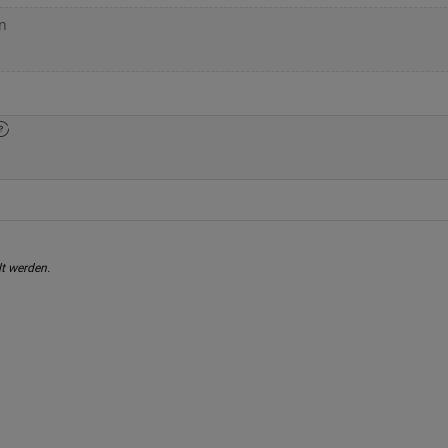
n
Windschutzscheiben-Tausch
K
t werden.
Dellenreparatur