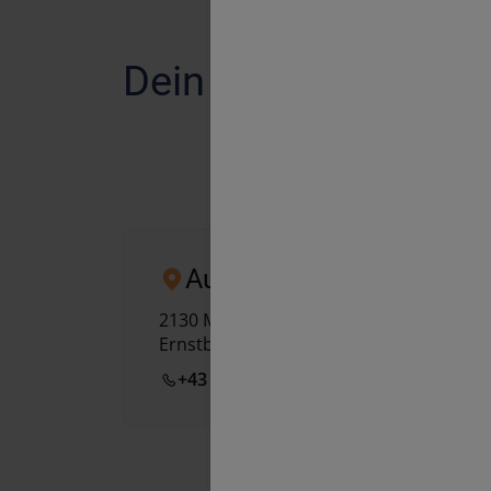
Dein Unfall Speziali
Mistelbach
Autohaus Wiesinger
2130
Mistelbach
Ernstbrunner Straße 14-16
+43 2572 2435