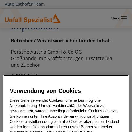
Auto Esthofer Team
Menü
Impressum
Betreiber / Verantwortlicher für den Inhalt
Porsche Austria GmbH & Co OG
Großhandel mit Kraftfahrzeugen, Ersatzteilen
und Zubehör
A-5021 Salzburg
Louise-Piëch-Straße 2
Postfach 164
Verwendung von Cookies
Diese Seite verwendet Cookies für eine bestmögliche
holding@porsche.co.at
Nutzererfahrung. Um die Funktionalität der Webseite zu
gewährleisten, wurden unbedingt erforderliche Cookies gesetzt.
https://www.porsche-holding.com
Sie können unten Ihre Auswahl der einwilligungspflichtigen
Cookies einstellen oder gleich alle Cookies akzeptieren. Dadurch
Komplementäre:
werden Identifikationsdaten durch unsere Partner verarbeitet.
Porsche Konstruktionen GmbH & Co KG / FN