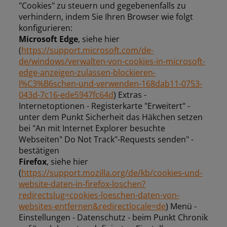
"Cookies" zu steuern und gegebenenfalls zu
verhindern, indem Sie Ihren Browser wie folgt
konfigurieren:
Microsoft Edge
, siehe hier
(
https://support.microsoft.com/de-
de/windows/verwalten-von-cookies-in-microsoft-
edge-anzeigen-zulassen-blockieren-
l%C3%B6schen-und-verwenden-168dab11-0753-
043d-7c16-ede5947fc64d
) Extras -
Internetoptionen - Registerkarte "Erweitert" -
unter dem Punkt Sicherheit das Häkchen setzen
bei "An mit Internet Explorer besuchte
Webseiten" Do Not Track"-Requests senden" -
bestätigen
Firefox
, siehe hier
(
https://support.mozilla.org/de/kb/cookies-und-
website-daten-in-firefox-loschen?
redirectslug=cookies-loeschen-daten-von-
websites-entfernen&redirectlocale=de
) Menü -
Einstellungen - Datenschutz - beim Punkt Chronik