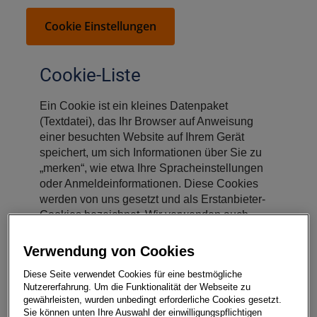
Cookie Einstellungen
Cookie-Liste
Ein Cookie ist ein kleines Datenpaket
(Textdatei), das Ihr Browser auf Anweisung
einer besuchten Website auf Ihrem Gerät
speichert, um sich Informationen über Sie zu
„merken“, wie etwa Ihre Spracheinstellungen
oder Anmeldeinformationen. Diese Cookies
werden von uns gesetzt und als Erstanbieter-
Cookies bezeichnet. Wir verwenden auch
Drittanbieter-Cookies, welche von einer
anderen Domäne als die der von Ihnen
Verwendung von Cookies
besuchten Website stammen. Wie verwenden
Diese Seite verwendet Cookies für eine bestmögliche
diese Cookies zur Unterstützung unserer
Nutzererfahrung. Um die Funktionalität der Webseite zu
Werbe- und Marketingmaßnahmen.
gewährleisten, wurden unbedingt erforderliche Cookies gesetzt.
Insbesondere verwenden wir Cookies und
Sie können unten Ihre Auswahl der einwilligungspflichtigen