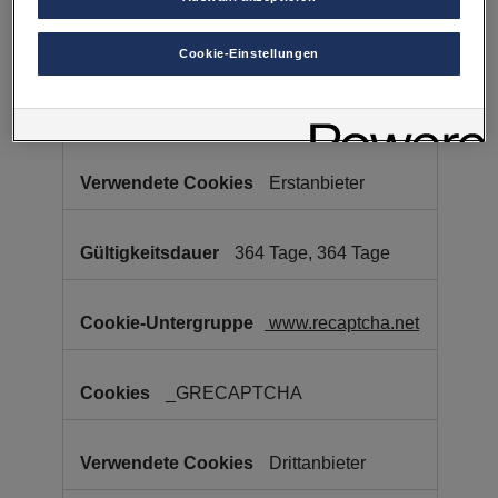
erforderliche
Webseite.
unfall-spezialist.at
Cookies
Es steht Ihnen frei, Ihre Einwilligung jederzeit zu geben, zu
Cookie-Einstellungen
verweigern oder zurückzuziehen.
Verantwortlich für diese Website und die Cookies ist die Porsche
OptanonConsent
,
Austria GmbH und Co. OG. Nähere Informationen über Cookies
OptanonAlertBoxClosed
finden Sie in der Cookie-Richtlinie oder in den Cookie-
Einstellungen. Sie finden die Cookie-Einstellungen am Ende der
Webseite.
Hinweis zu Cookies für Marketingzwecke:
Sofern Sie über
Erstanbieter
einen von uns personalisierten Link auf unsere Website gelangen,
können Ihre erzeugten Daten, sofern Sie dem explizit zugestimmt
(„Cookies mit Marketingzwecke“) haben, von Ihrem zugeordneten
364 Tage, 364 Tage
Händler bzw. im Falle eines Porsche Betriebs, Porsche Inter Auto
GmbH & Co KG, eingesehen werden.
www.recaptcha.net
_GRECAPTCHA
Drittanbieter