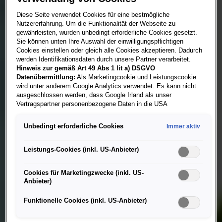
Diese Seite verwendet Cookies für eine bestmögliche
Nutzererfahrung. Um die Funktionalität der Webseite zu
gewährleisten, wurden unbedingt erforderliche Cookies gesetzt.
Sie können unten Ihre Auswahl der einwilligungspflichtigen
Cookies einstellen oder gleich alle Cookies akzeptieren. Dadurch
werden Identifikationsdaten durch unsere Partner verarbeitet.
Hinweis zur gemäß Art 49 Abs 1 lit a) DSGVO
Datenübermittlung:
Als Marketingcookie und Leistungscookie
wird unter anderem Google Analytics verwendet. Es kann nicht
ausgeschlossen werden, dass Google Irland als unser
Vertragspartner personenbezogene Daten in die USA
(insbesondere dort an die Google LLC) weitergibt. In den USA
besteht kein der Europäischen Union der Sache nach
Unbedingt erforderliche Cookies
Immer aktiv
gleichwertiges Datenschutzniveau und es fehlt an einem
Angemessenheitsbeschluss der Europäischen Kommission.
Hieraus können sich für Sie Risiken ergeben, weil Sie Ihre Rechte
Leistungs-Cookies (inkl. US-Anbieter)
als Betroffener in den USA nicht wirksam durchsetzen können, in
den USA keine Datenschutzgrundsätze bestehen, und weil nicht
Cookies für Marketingzwecke (inkl. US-
ausgeschlossen werden kann, dass aufgrund aktueller Gesetze
Anbieter)
US-Sicherheitsbehörden einen Zugriff auf Daten erlangen können,
wobei Eingriffe in Ihre persönlichen Rechte und Freiheiten nicht
Funktionelle Cookies (inkl. US-Anbieter)
auf das absolut Notwendige beschränkt sind.
Sollten Sie das
Setzen von Cookies für Marketingzwecke oder
Leistungscookies auch für US-Dienstleister erlauben, dann