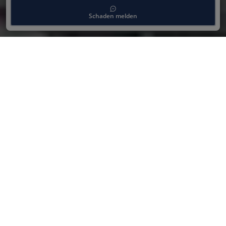
Schaden melden
Deine Vorteile beim Unfall
Spezialist
Bei der Reparatur von Alufelgen setzen wir auf
modernste Verfahren und hochpräzise
Werkzeuge. Dabei streben wir die kosten- und
zeitgünstigste Reparaturmethode für deine
beschädigten Felgen an – ohne dabei an Qualität
zu sparen! Profitiere von unserer langjährigen
Erfahrung im Bereich Felgenaufbereitung und
Verwendung von hochwertigen
Spezialmaterialien für Felgenreparaturen