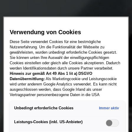
Verwendung von Cookies
Diese Seite verwendet Cookies für eine bestmögliche
Nutzererfahrung. Um die Funktionalität der Webseite zu
gewährleisten, wurden unbedingt erforderliche Cookies gesetzt.
Sie können unten Ihre Auswahl der einwilligungspflichtigen
Cookies einstellen oder gleich alle Cookies akzeptieren. Dadurch
werden Identifikationsdaten durch unsere Partner verarbeitet.
Hinweis zur gemäß Art 49 Abs 1 lit a) DSGVO
Datenübermittlung:
Als Marketingcookie und Leistungscookie
wird unter anderem Google Analytics verwendet. Es kann nicht
ausgeschlossen werden, dass Google Irland als unser
Vertragspartner personenbezogene Daten in die USA
(insbesondere dort an die Google LLC) weitergibt. In den USA
besteht kein der Europäischen Union der Sache nach
Unbedingt erforderliche Cookies
Immer aktiv
gleichwertiges Datenschutzniveau und es fehlt an einem
Angemessenheitsbeschluss der Europäischen Kommission.
Hieraus können sich für Sie Risiken ergeben, weil Sie Ihre Rechte
Leistungs-Cookies (inkl. US-Anbieter)
als Betroffener in den USA nicht wirksam durchsetzen können, in
den USA keine Datenschutzgrundsätze bestehen, und weil nicht