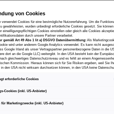
genden Unterseiten, nicht jedoch für Webseiten, die
te prüfen Sie die Datenschutzerklärungen von Webseit
ndung von Cookies
n werden, da sich diese Webseiten unserer Kontrolle 
 deren Inhalt und Datenschutzmaßnahmen nicht veran
e verwendet Cookies für eine bestmögliche Nutzererfahrung. Um die Funktional
u gewährleisten, wurden unbedingt erforderliche Cookies gesetzt. Sie können
 einwilligungspflichtigen Cookies einstellen oder gleich alle Cookies akzepti
tifikationsdaten durch unsere Partner verarbeitet.
rheit
ur gemäß Art 49 Abs 1 lit a) DSGVO Datenübermittlung:
Als Marketingcook
ookie wird unter anderem Google Analytics verwendet. Es kann nicht ausges
ss Google Irland als unser Vertragspartner personenbezogene Daten in die U
ere dort an die Google LLC) weitergibt. In den USA besteht kein der Europäi
. OG hat zum Schutz Ihrer Daten geeignete technisc
nach gleichwertiges Datenschutzniveau und es fehlt an einem Angemessenh
Ihre Daten gegen Verlust, Manipulation oder unberec
ischen Kommission. Hieraus können sich für Sie Risiken ergeben, weil Sie Ih
r in den USA nicht wirksam durchsetzen können, in den USA keine Datensch
n unterliegen der regelmäßigen Überprüfung und we
und weil nicht ausgeschlossen werden kann, dass aufgrund aktueller Gesetz
st. Sollte es zu einer Verletzung des Schutzes Ihrer
behörden einen Zugriff auf Daten erlangen können, wobei Eingriffe in Ihre per
gt erforderliche Cookies
h ein hohes Risiko für Ihre Rechte und Freiheiten zu
 Freiheiten nicht auf das absolut Notwendige beschränkt sind.
Sollten Sie d
es für Marketingzwecke oder Leistungscookies auch für US-Dienstleister
htigt.
men Sie damit auch gemäß Art 49 Abs 1 lit a) DSGVO der Übermittlung d
gs-Cookies (inkl. US-Anbieter)
enden Cookies enthaltenen personenbezogenen Daten zu. Details zu den
ecke von Google Analytics gesetzt werden, finden Sie in den Cookie-Ein
 für Marketingzwecke (inkl. US-Anbieter)
urch Minderjährige
er Webseite.
nen frei, Ihre Einwilligung jederzeit zu geben, zu verweigern oder zurückzuzie
lich für diese Website und die Cookies ist die Porsche Austria GmbH und Co