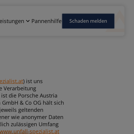
eistungen
Pannenhilfe
Schaden melden
zialist.at
) ist uns
e Verarbeitung
st die Porsche Austria
a GmbH & Co OG hält sich
jeweils geltenden
ener wie anonymer Daten
zlich zulässigen Umfang
www.unfall-spezialist.at