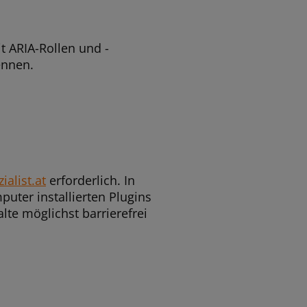
it ARIA-Rollen und -
ennen.
ialist.at
erforderlich. In
ter installierten Plugins
te möglichst barrierefrei