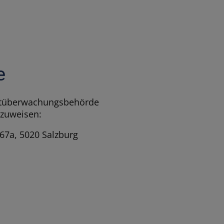
e
rktüberwachungsbehörde
nzuweisen:
 67a, 5020 Salzburg