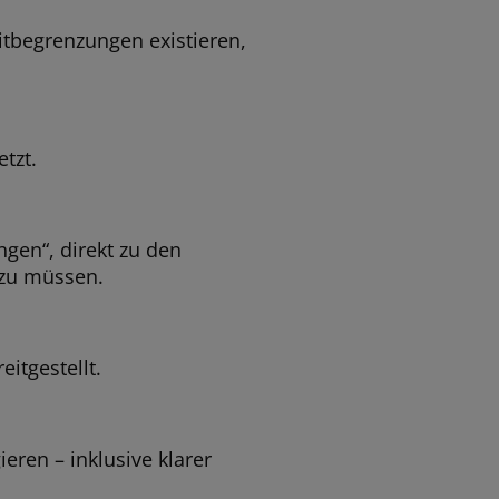
itbegrenzungen existieren,
tzt.
gen“, direkt zu den
 zu müssen.
itgestellt.
eren – inklusive klarer