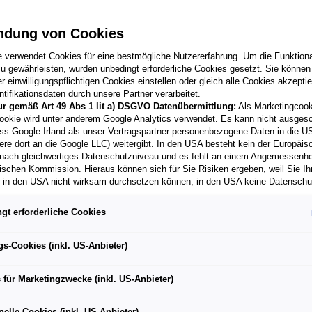
fließen. Bei der Gestaltung unserer digitalen Angeb
gen und Vorgaben des World Wide Web Consortium (K
ndung von Cookies
und gültige Standards dienen uns als Handlungsmaxi
 Onlinepräsenz. Die kontinuierlich an neue Anforde
e verwendet Cookies für eine bestmögliche Nutzererfahrung. Um die Funktional
u gewährleisten, wurden unbedingt erforderliche Cookies gesetzt. Sie können
reie Webinhalte“ (Kurz: WCAG) liegen aktuell in der Ve
 einwilligungspflichtigen Cookies einstellen oder gleich alle Cookies akzepti
er Webseite nach drei Prioritäten: A, AA und AAA. Di
tifikationsdaten durch unsere Partner verarbeitet.
arrierefrei, dass sie idealerweise der zweiten Priorit
ur gemäß Art 49 Abs 1 lit a) DSGVO Datenübermittlung:
Als Marketingcook
ookie wird unter anderem Google Analytics verwendet. Es kann nicht ausges
immen jedoch noch nicht vollumfänglich mit den Vor
ss Google Irland als unser Vertragspartner personenbezogene Daten in die U
ir sind bestrebt, diese Lücken zu füllen, damit
unfall-
ere dort an die Google LLC) weitergibt. In den USA besteht kein der Europäi
nach gleichwertiges Datenschutzniveau und es fehlt an einem Angemessenh
ischen Kommission. Hieraus können sich für Sie Risiken ergeben, weil Sie Ih
r in den USA nicht wirksam durchsetzen können, in den USA keine Datensch
und weil nicht ausgeschlossen werden kann, dass aufgrund aktueller Gesetz
behörden einen Zugriff auf Daten erlangen können, wobei Eingriffe in Ihre per
gt erforderliche Cookies
 Freiheiten nicht auf das absolut Notwendige beschränkt sind.
Sollten Sie d
r Unterstützung der Barrie
es für Marketingzwecke oder Leistungscookies auch für US-Dienstleister
men Sie damit auch gemäß Art 49 Abs 1 lit a) DSGVO der Übermittlung d
gs-Cookies (inkl. US-Anbieter)
enden Cookies enthaltenen personenbezogenen Daten zu. Details zu den
ecke von Google Analytics gesetzt werden, finden Sie in den Cookie-Ein
t folgende Maßnahmen, um die Zugänglichkeit der eige
 für Marketingzwecke (inkl. US-Anbieter)
er Webseite.
nen frei, Ihre Einwilligung jederzeit zu geben, zu verweigern oder zurückzuzie
lich für diese Website und die Cookies ist die Porsche Austria GmbH und Co