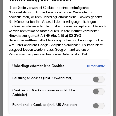
Foto vom Zulassungsschein
oder
*
Hochladen
Diese Seite verwendet Cookies für eine bestmögliche
Nutzererfahrung. Um die Funktionalität der Webseite zu
gewährleisten, wurden unbedingt erforderliche Cookies gesetzt.
JPG, PNG, PDF | max. 20 MB
Sie können unten Ihre Auswahl der einwilligungspflichtigen
Cookies einstellen oder gleich alle Cookies akzeptieren. Dadurch
Fahrzeug-Ident. Nr. (FIN)
werden Identifikationsdaten durch unsere Partner verarbeitet.
Hinweis zur gemäß Art 49 Abs 1 lit a) DSGVO
Datenübermittlung:
Als Marketingcookie und Leistungscookie
wird unter anderem Google Analytics verwendet. Es kann nicht
ausgeschlossen werden, dass Google Irland als unser
Vertragspartner personenbezogene Daten in die USA
(insbesondere dort an die Google LLC) weitergibt. In den USA
Alle mit
*
markierten Felder müssen befüllt werden.
besteht kein der Europäischen Union der Sache nach
Unbedingt erforderliche Cookies
Immer aktiv
gleichwertiges Datenschutzniveau und es fehlt an einem
Angemessenheitsbeschluss der Europäischen Kommission.
Hieraus können sich für Sie Risiken ergeben, weil Sie Ihre Rechte
Leistungs-Cookies (inkl. US-Anbieter)
als Betroffener in den USA nicht wirksam durchsetzen können, in
den USA keine Datenschutzgrundsätze bestehen, und weil nicht
Cookies für Marketingzwecke (inkl. US-
ausgeschlossen werden kann, dass aufgrund aktueller Gesetze
Anbieter)
US-Sicherheitsbehörden einen Zugriff auf Daten erlangen können,
wobei Eingriffe in Ihre persönlichen Rechte und Freiheiten nicht
Funktionelle Cookies (inkl. US-Anbieter)
auf das absolut Notwendige beschränkt sind.
Sollten Sie das
Setzen von Cookies für Marketingzwecke oder
Leistungscookies auch für US-Dienstleister erlauben, dann