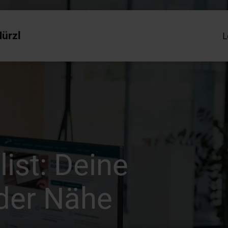
ürzl
L
list: Deine
 der Nähe