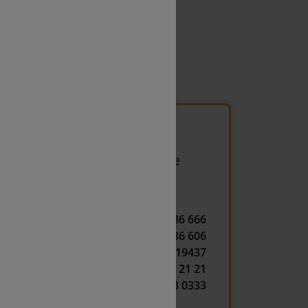
/ Notrufnummern
er Öffnungszeiten erhalten Sie
 zentralen Notrufnummern der
.
+ 43 1 86 666
+ 43 1 86 606
+ 43 1 25119 19437
+ 43 15 21 21
+ 43 533 0333