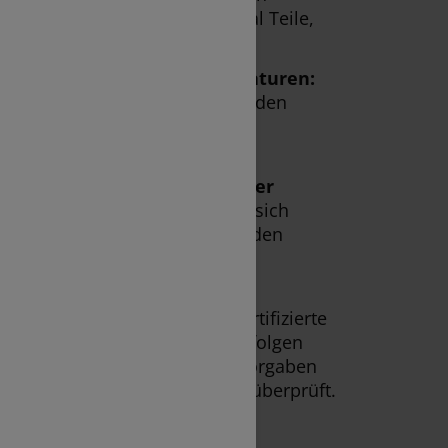
aratur ausschließlich Original Teile,
litätsstandards erfüllen.
 für preiswerte kleine Reparaturen:
Techniken beheben kleine Schäden
 schnell und ohne aufwändige
 bei den Formalitäten mit der
Die Service-Berater kümmern sich
deinen Fall und helfen dir bei den
it der Versicherung sowie der
urch einen Sachverständigen.
h Herstellervorgaben:
Als zertifizierte
 Volkswagen Konzernmarken erfolgen
en nach strengsten Herstellervorgaben
elmäßig von Porsche Austria überprüft.