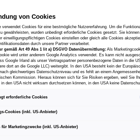
ng – zuverlässig und professionell.
ndung von Cookies
ugdaten
2
Schaden
3
Absenden
e verwendet Cookies für eine bestmögliche Nutzererfahrung. Um die Funktional
u gewährleisten, wurden unbedingt erforderliche Cookies gesetzt. Sie können
 einwilligungspflichtigen Cookies einstellen oder gleich alle Cookies akzepti
tifikationsdaten durch unsere Partner verarbeitet.
ur gemäß Art 49 Abs 1 lit a) DSGVO Datenübermittlung:
Als Marketingcook
ookie wird unter anderem Google Analytics verwendet. Es kann nicht ausges
Titel
ss Google Irland als unser Vertragspartner personenbezogene Daten in die U
ere dort an die Google LLC) weitergibt. In den USA besteht kein der Europäi
nach gleichwertiges Datenschutzniveau und es fehlt an einem Angemessenh
ischen Kommission. Hieraus können sich für Sie Risiken ergeben, weil Sie Ih
r in den USA nicht wirksam durchsetzen können, in den USA keine Datensch
Online-Schadensmeldung
und weil nicht ausgeschlossen werden kann, dass aufgrund aktueller Gesetz
behörden einen Zugriff auf Daten erlangen können, wobei Eingriffe in Ihre per
Dein Unfall Spezialist in der Nähe hilft
gt erforderliche Cookies
 Freiheiten nicht auf das absolut Notwendige beschränkt sind.
Sollten Sie d
bei:
es für Marketingzwecke oder Leistungscookies auch für US-Dienstleister
men Sie damit auch gemäß Art 49 Abs 1 lit a) DSGVO der Übermittlung d
gs-Cookies (inkl. US-Anbieter)
Kratzern und Dellen
enden Cookies enthaltenen personenbezogenen Daten zu. Details zu den
ecke von Google Analytics gesetzt werden, finden Sie in den Cookie-Ein
Hagel- und Unfallschäden
 für Marketingzwecke (inkl. US-Anbieter)
er Webseite.
nen frei, Ihre Einwilligung jederzeit zu geben, zu verweigern oder zurückzuzie
Steinschlägen im Lack oder in der
lich für diese Website und die Cookies ist die Porsche Austria GmbH und Co