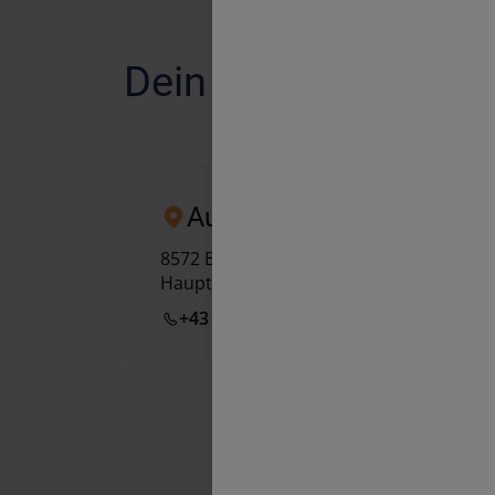
Dein Unfall Speziali
Autohaus Mürzl
8572
Bärnbach
Hauptstraße 5
+43 3142 625 49