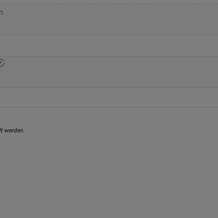
n
Windschutzscheiben-Tausch
K
t werden.
Dellenreparatur