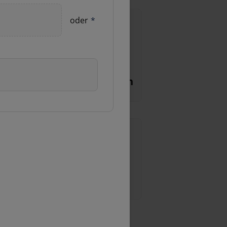
oder
*
arosserie- und Lackschaden
Felgenschaden