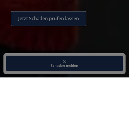
Jetzt Schaden prüfen lassen
Schaden melden
Deine Vorteile beim Unfall
Spezialist
Unser Expertenteam verfügt über jahrelange
Erfahrung im Bereich Dellenreparatur und
arbeitet mit modernster Ausrüstung. Das