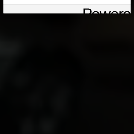
Austria GmbH und Co. OG. Nähere Informationen über Cookies
finden Sie in der Cookie-Richtlinie oder in den Cookie-
Einstellungen. Sie finden die Cookie-Einstellungen am Ende der
Webseite.
Hinweis zu Cookies für Marketingzwecke:
Sofern Sie über
einen von uns personalisierten Link auf unsere Website gelangen,
können Ihre erzeugten Daten, sofern Sie dem explizit zugestimmt
(„Cookies mit Marketingzwecke“) haben, von Ihrem zugeordneten
Händler bzw. im Falle eines Porsche Betriebs, Porsche Inter Auto
GmbH & Co KG, eingesehen werden.