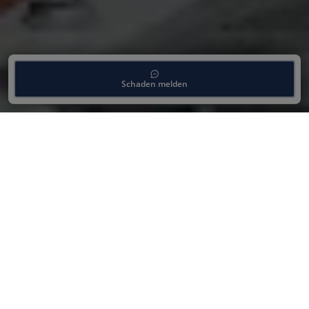
Schaden melden
Deine Vorteile beim Unfall
Spezialist
Bei der Reparatur von Alufelgen setzen wir auf
modernste Verfahren und hochpräzise
Werkzeuge. Dabei streben wir die kosten- und
zeitgünstigste Reparaturmethode für deine
beschädigten Felgen an – ohne dabei an Qualität
zu sparen! Profitiere von unserer langjährigen
Erfahrung im Bereich Felgenaufbereitung und