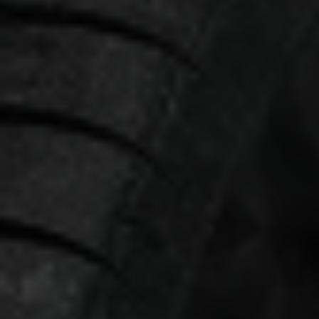
einen von uns personalisierten Link auf unsere Website gelangen,
können Ihre erzeugten Daten, sofern Sie dem explizit zugestimmt
(„Cookies mit Marketingzwecke“) haben, von Ihrem zugeordneten
Händler bzw. im Falle eines Porsche Betriebs, Porsche Inter Auto
GmbH & Co KG, eingesehen werden.