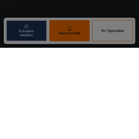
Ihr Spezialist
Schaden
Pannenhilfe
melden
Dein Unfall Spezialist
Online-Schadensmeldung