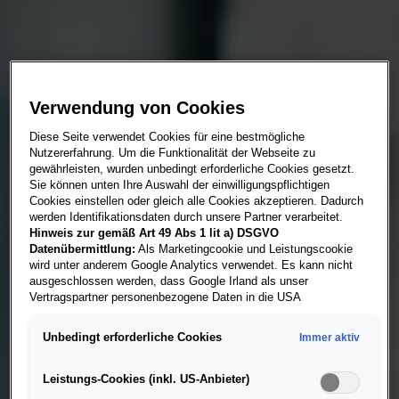
Verwendung von Cookies
Diese Seite verwendet Cookies für eine bestmögliche
Nutzererfahrung. Um die Funktionalität der Webseite zu
gewährleisten, wurden unbedingt erforderliche Cookies gesetzt.
Sie können unten Ihre Auswahl der einwilligungspflichtigen
Cookies einstellen oder gleich alle Cookies akzeptieren. Dadurch
werden Identifikationsdaten durch unsere Partner verarbeitet.
Hinweis zur gemäß Art 49 Abs 1 lit a) DSGVO
Datenübermittlung:
Als Marketingcookie und Leistungscookie
wird unter anderem Google Analytics verwendet. Es kann nicht
ausgeschlossen werden, dass Google Irland als unser
Vertragspartner personenbezogene Daten in die USA
(insbesondere dort an die Google LLC) weitergibt. In den USA
besteht kein der Europäischen Union der Sache nach
Unbedingt erforderliche Cookies
Immer aktiv
gleichwertiges Datenschutzniveau und es fehlt an einem
Angemessenheitsbeschluss der Europäischen Kommission.
Hieraus können sich für Sie Risiken ergeben, weil Sie Ihre Rechte
Leistungs-Cookies (inkl. US-Anbieter)
als Betroffener in den USA nicht wirksam durchsetzen können, in