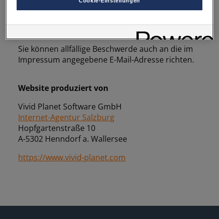
Cookie-Einstellungen
verweigern oder zurückzuziehen.
http://www.ombudsstelle.at/
(Internet
Verantwortlich für diese Website und die Cookies ist die Porsche
Ombudsstelle) oder
Austria GmbH und Co. OG. Nähere Informationen über Cookies
finden Sie in der Cookie-Richtlinie oder in den Cookie-
http://www.verbraucherschlichtung.at/
Einstellungen. Sie finden die Cookie-Einstellungen am Ende der
Webseite.
Sie können allfällige Beschwerde auch an die im
Hinweis zu Cookies für Marketingzwecke:
Sofern Sie über
Impressum angegebene E-Mail-Adresse richten.
einen von uns personalisierten Link auf unsere Website gelangen,
können Ihre erzeugten Daten, sofern Sie dem explizit zugestimmt
(„Cookies mit Marketingzwecke“) haben, von Ihrem zugeordneten
Website produziert von
Händler bzw. im Falle eines Porsche Betriebs, Porsche Inter Auto
GmbH & Co KG, eingesehen werden.
Internet-Agentur Salzburg
Hopfgartenstraße 10
A-5302 Henndorf a. Wallersee
https://www.vivid-planet.com