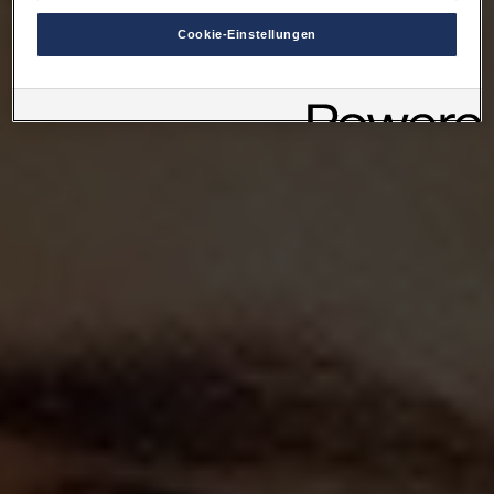
Es steht Ihnen frei, Ihre Einwilligung jederzeit zu geben, zu
Cookie-Einstellungen
verweigern oder zurückzuziehen.
Verantwortlich für diese Website und die Cookies ist die Porsche
Austria GmbH und Co. OG. Nähere Informationen über Cookies
finden Sie in der Cookie-Richtlinie oder in den Cookie-
Einstellungen. Sie finden die Cookie-Einstellungen am Ende der
Webseite.
Hinweis zu Cookies für Marketingzwecke:
Sofern Sie über
einen von uns personalisierten Link auf unsere Website gelangen,
können Ihre erzeugten Daten, sofern Sie dem explizit zugestimmt
(„Cookies mit Marketingzwecke“) haben, von Ihrem zugeordneten
Händler bzw. im Falle eines Porsche Betriebs, Porsche Inter Auto
GmbH & Co KG, eingesehen werden.