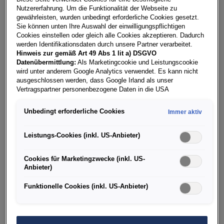
den Vorgaben der WCAG für Barrierefreiheit
Nutzererfahrung. Um die Funktionalität der Webseite zu
überein. Wir sind bestrebt, diese Lücken zu
gewährleisten, wurden unbedingt erforderliche Cookies gesetzt.
füllen, damit
unfall-spezialist.at
vollständig
Sie können unten Ihre Auswahl der einwilligungspflichtigen
Cookies einstellen oder gleich alle Cookies akzeptieren. Dadurch
konform wird.
werden Identifikationsdaten durch unsere Partner verarbeitet.
Hinweis zur gemäß Art 49 Abs 1 lit a) DSGVO
Datenübermittlung:
Als Marketingcookie und Leistungscookie
Maßnahmen zur Unterstützung
wird unter anderem Google Analytics verwendet. Es kann nicht
ausgeschlossen werden, dass Google Irland als unser
der Barrierefreiheit
Vertragspartner personenbezogene Daten in die USA
(insbesondere dort an die Google LLC) weitergibt. In den USA
Unfall Spezialist ergreift folgende Maßnahmen,
besteht kein der Europäischen Union der Sache nach
Unbedingt erforderliche Cookies
Immer aktiv
gleichwertiges Datenschutzniveau und es fehlt an einem
um die Zugänglichkeit der eigenen Onlinepräsenz
Angemessenheitsbeschluss der Europäischen Kommission.
sicherzustellen:
Hieraus können sich für Sie Risiken ergeben, weil Sie Ihre Rechte
Leistungs-Cookies (inkl. US-Anbieter)
als Betroffener in den USA nicht wirksam durchsetzen können, in
Einbeziehung der Barrierefreiheit in unsere
den USA keine Datenschutzgrundsätze bestehen, und weil nicht
Cookies für Marketingzwecke (inkl. US-
internen Richtlinien.
ausgeschlossen werden kann, dass aufgrund aktueller Gesetze
Anbieter)
US-Sicherheitsbehörden einen Zugriff auf Daten erlangen können,
Prüfung und Optimierung unseres
wobei Eingriffe in Ihre persönlichen Rechte und Freiheiten nicht
Funktionelle Cookies (inkl. US-Anbieter)
Angebotes zur Gewährleistung einer guten
auf das absolut Notwendige beschränkt sind.
Sollten Sie das
Setzen von Cookies für Marketingzwecke oder
Zugänglichkeit.
Leistungscookies auch für US-Dienstleister erlauben, dann
stimmen Sie damit auch gemäß Art 49 Abs 1 lit a) DSGVO